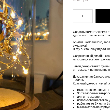
Создать романтическую а
духом и готовиться к встр
Брызги шампанского, запах
суматоха!
В эту обстановку идеальн
Современный дизайн, сам
микролед - все это про н
Такой декор станет лучши
интерьер, и непременно н
Декоративная банка с ми
- олень.
Красивый декоративный 
Высота 18 см, диаметр 
30 теплобелых микрол
для интерьерного
использованиястекло,
работает от 3х мини б
выключатель на корпус