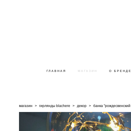
ГЛАВНАЯ
МАГАЗИН
О БРЕНД
магазин
>
гирлянды blachere
>
декор
>
банка "рождесвенский