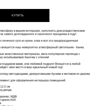
КУПИТЬ
тмосферу в вашем интерьере, наполнить дом рождественским
ече самого долгожданного и сказочного праздника в году!
 печеного гуся из кухни, елка и вся эта предпраздничная
о впишется наш невероятно атмосферный светильник - банка.
ые качественные материалы, мега-популярная гирлянда с
ашу незабываемую баночку с оленем!
м подарком маме, или любимой подруге! Впишется в любой
айдет свое место в ваш идеальный новый год!
кролед светодиодами, декоративными бусами и мотивом из дерева
элемент для оформления интерьера помещений.
12,5 см
ед диода
 дерево, МДФ
атареек ААА
е